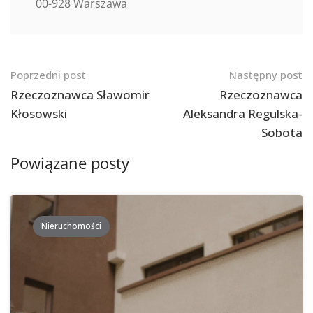
00-928 Warszawa
Nawigacja
Poprzedni post
Następny post
po
Rzeczoznawca Sławomir
Rzeczoznawca
Kłosowski
Aleksandra Regulska-
postach
Sobota
Powiązane posty
Nieruchomości