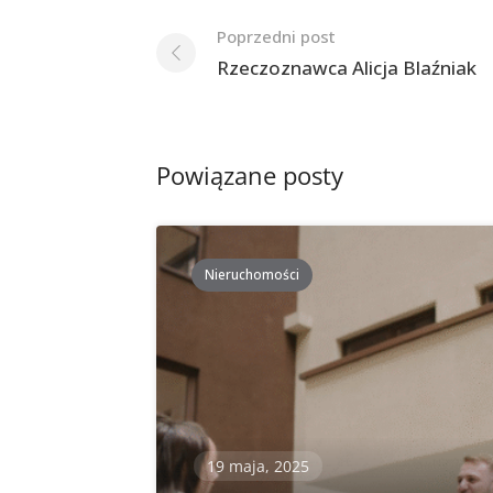
Nawigacja
Poprzedni post
po
Rzeczoznawca Alicja Blaźniak
postach
Powiązane posty
Nieruchomości
19 maja, 2025