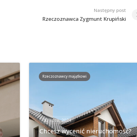
Następny post
Rzeczoznawca Zygmunt Krupiński
Rzeczoznawcy majątkowi
30 lipca, 2024
Chcesz wycenić nieruchomość?