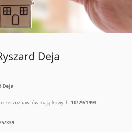
yszard Deja
d Deja
tru rzeczoznawców majątkowych:
10/29/1993
25/339