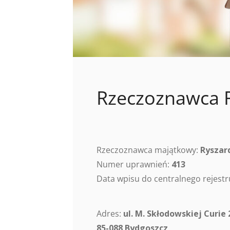
Rzeczoznawca R
Rzeczoznawca majątkowy:
Ryszar
Numer uprawnień:
413
Data wpisu do centralnego rejes
Adres:
ul. M. Skłodowskiej Curie 
85-088 Bydgoszcz