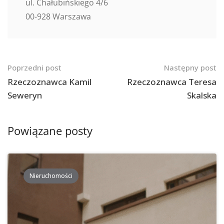
ul. Chałubińskiego 4/6
00-928 Warszawa
Nawigacja
Poprzedni post
Następny post
po
Rzeczoznawca Kamil
Rzeczoznawca Teresa
Seweryn
Skalska
postach
Powiązane posty
Nieruchomości