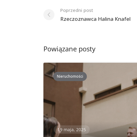
Nawigacja
Poprzedni post
po
Rzeczoznawca Halina Knafel
postach
Powiązane posty
Nieruchomości
19 maja, 2025