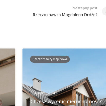
Następny post
Rzeczoznawca Magdalena Dróżdż
Rzeczoznawcy majątkowi
30 lipca, 2024
Chcesz wycenić nieruchomość?