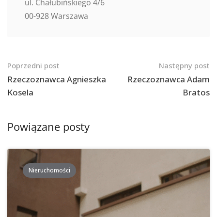
ul. Chałubińskiego 4/6
00-928 Warszawa
Nawigacja
Poprzedni post
Następny post
po
Rzeczoznawca Agnieszka
Rzeczoznawca Adam
Kosela
Bratos
postach
Powiązane posty
Nieruchomości