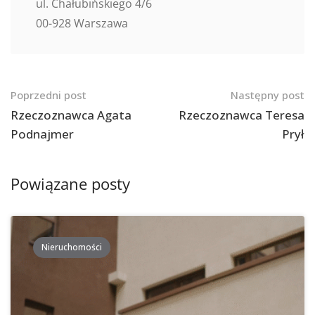
ul. Chałubińskiego 4/6
00-928 Warszawa
Nawigacja
Poprzedni post
Następny post
po
Rzeczoznawca Agata
Rzeczoznawca Teresa
Podnajmer
Prył
postach
Powiązane posty
Nieruchomości