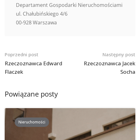
Departament Gospodarki Nieruchomościami
ul. Chałubińskiego 4/6
00-928 Warszawa
Nawigacja
Poprzedni post
Następny post
po
Rzeczoznawca Edward
Rzeczoznawca Jacek
Flaczek
Socha
postach
Powiązane posty
Nieruchomości