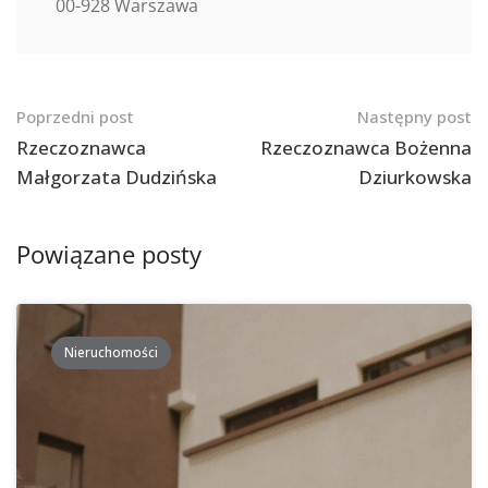
00-928 Warszawa
Nawigacja
Poprzedni post
Następny post
po
Rzeczoznawca
Rzeczoznawca Bożenna
Małgorzata Dudzińska
Dziurkowska
postach
Powiązane posty
Nieruchomości