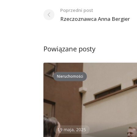
Nawigacja
Poprzedni post
po
Rzeczoznawca Anna Bergier
postach
Powiązane posty
Nieruchomości
19 maja, 2025