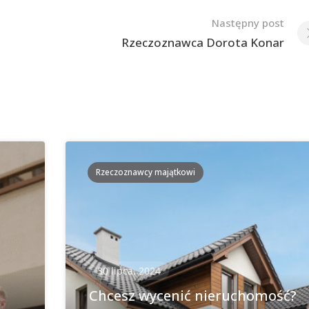
Następny post
Rzeczoznawca Dorota Konar
Rzeczoznawcy majątkowi
30 lipca, 2024
Chcesz wycenić nieruchomość?