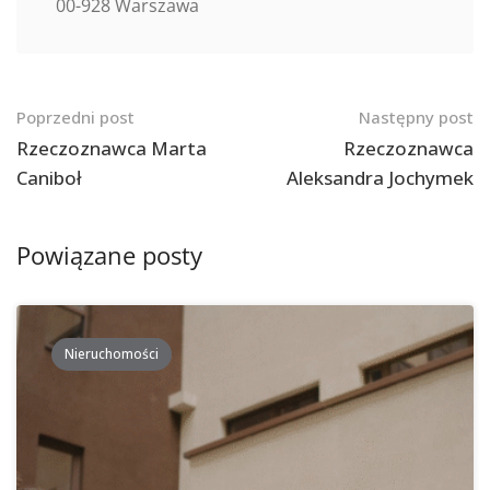
00-928 Warszawa
Nawigacja
Poprzedni post
Następny post
po
Rzeczoznawca Marta
Rzeczoznawca
Caniboł
Aleksandra Jochymek
postach
Powiązane posty
Nieruchomości