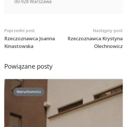
00-928 Warszawa
Nawigacja
Poprzedni post
Następny post
po
Rzeczoznawca Joanna
Rzeczoznawca Krystyna
Kinastowska
Olechnowicz
postach
Powiązane posty
Nieruchomości