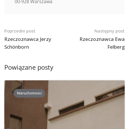
00-928 Warszawa
Nawigacja
Poprzedni post
Następny post
po
Rzeczoznawca Jerzy
Rzeczoznawca Ewa
Schönborn
Felberg
postach
Powiązane posty
Nieruchomości