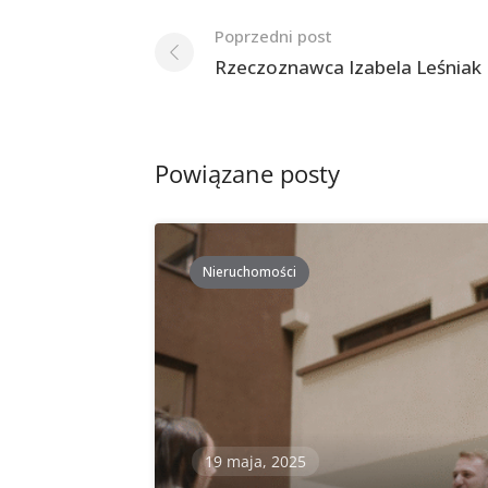
Nawigacja
Poprzedni post
po
Rzeczoznawca Izabela Leśniak
postach
Powiązane posty
Nieruchomości
19 maja, 2025