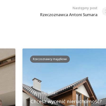
Następny post
Rzeczoznawca Antoni Sumara
Rzeczoznawcy majątkowi
30 lipca, 2024
Chcesz wycenić nieruchomość?