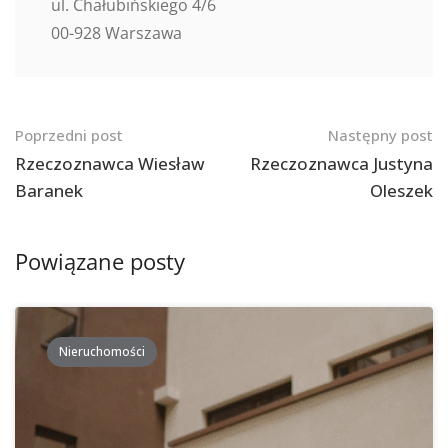
ul. Chałubińskiego 4/6
00-928 Warszawa
Nawigacja
Poprzedni post
Następny post
po
Rzeczoznawca Wiesław
Rzeczoznawca Justyna
Baranek
Oleszek
postach
Powiązane posty
Nieruchomości