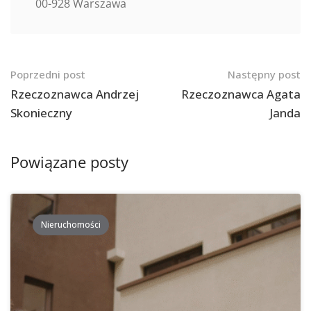
00-928 Warszawa
Nawigacja
Poprzedni post
Następny post
po
Rzeczoznawca Andrzej
Rzeczoznawca Agata
Skonieczny
Janda
postach
Powiązane posty
Nieruchomości