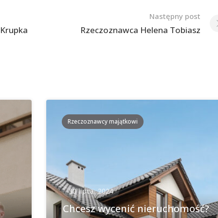
Następny post
-Krupka
Rzeczoznawca Helena Tobiasz
Rzeczoznawcy majątkowi
30 lipca, 2024
Chcesz wycenić nieruchomość?