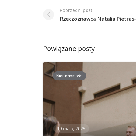
Nawigacja
Poprzedni post
po
Rzeczoznawca Natalia Pietras
postach
Powiązane posty
Nieruchomości
19 maja, 2025