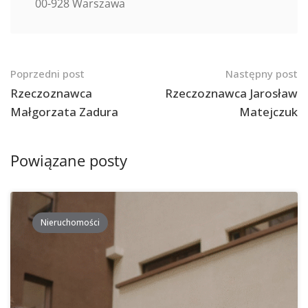
00-928 Warszawa
Nawigacja
Poprzedni post
Następny post
po
Rzeczoznawca
Rzeczoznawca Jarosław
Małgorzata Zadura
Matejczuk
postach
Powiązane posty
Nieruchomości