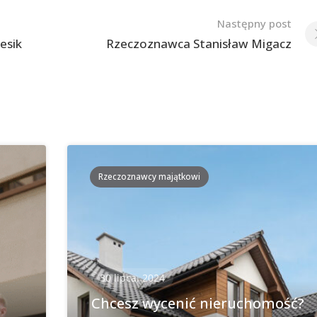
Następny post
esik
Rzeczoznawca Stanisław Migacz
Rzeczoznawcy majątkowi
30 lipca, 2024
Chcesz wycenić nieruchomość?