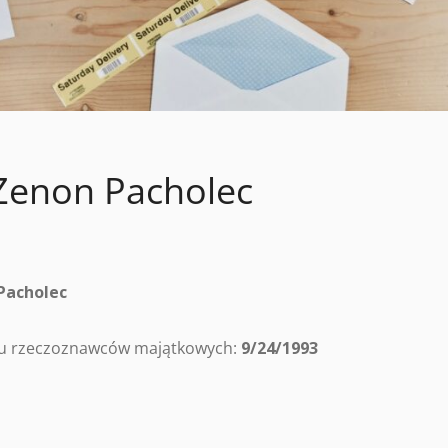
Zenon Pacholec
Pacholec
tru rzeczoznawców majątkowych:
9/24/1993