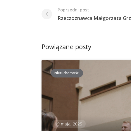
Nawigacja
Poprzedni post
po
Rzeczoznawca Małgorzata Grz
postach
Powiązane posty
Nieruchomości
19 maja, 2025