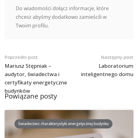
Do wiadomości dołącz informacje, które
chcesz abyśmy dodatkowo zamieścili w
Twoim profilu.
Nawigacja
Poprzedni post
Następny post
po
Mariusz Stępniak –
Laboratorium
audytor, świadectwa i
inteligentnego domu
postach
certyfikaty energetyczne
budynków
Powiązane posty
Świadectwo charakterystyki energetycznej budynku