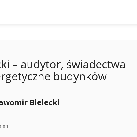
ki – audytor, świadectwa
energetyczne budynków
ławomir Bielecki
0:00