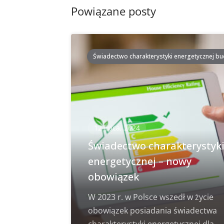
Powiązane posty
Świadectwo charakterystyki energetycznej b
12 lipca, 2024
Świadectwo charakterystyk
energetycznej – nowy
obowiązek
W 2023 r. w Polsce wszedł w życie
obowiązek posiadania świadectwa