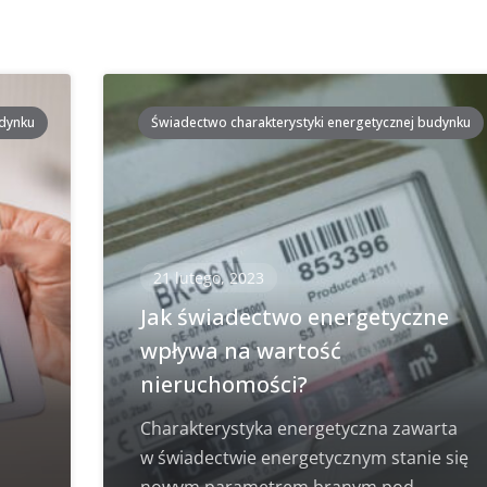
udynku
Świadectwo charakterystyki energetycznej budynku
21 lutego, 2023
i
Jak świadectwo energetyczne
wpływa na wartość
nieruchomości?
Charakterystyka energetyczna zawarta
w świadectwie energetycznym stanie się