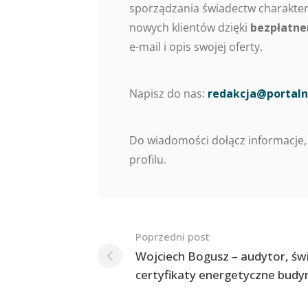
sporządzania świadectw charaktery
nowych klientów dzięki
bezpłatne
e-mail i opis swojej oferty.
Napisz do nas:
redakcja@portaln
Do wiadomości dołącz informacje,
profilu.
Nawigacja
Poprzedni post
po
Wojciech Bogusz – audytor, św
certyfikaty energetyczne bud
postach