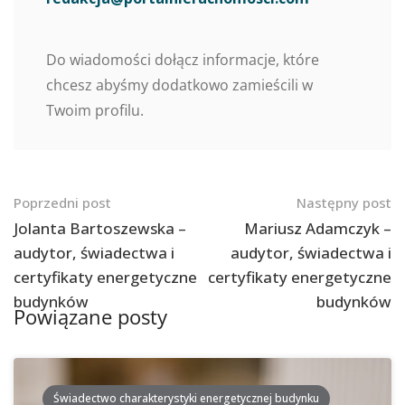
Do wiadomości dołącz informacje, które
chcesz abyśmy dodatkowo zamieścili w
Twoim profilu.
Nawigacja
Poprzedni post
Następny post
po
Jolanta Bartoszewska –
Mariusz Adamczyk –
audytor, świadectwa i
audytor, świadectwa i
postach
certyfikaty energetyczne
certyfikaty energetyczne
budynków
budynków
Powiązane posty
Świadectwo charakterystyki energetycznej budynku