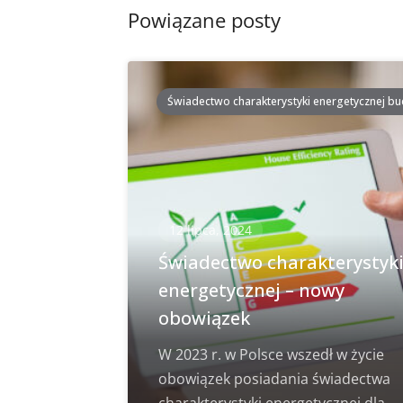
Powiązane posty
Świadectwo charakterystyki energetycznej b
12 lipca, 2024
Świadectwo charakterystyk
energetycznej – nowy
obowiązek
W 2023 r. w Polsce wszedł w życie
obowiązek posiadania świadectwa