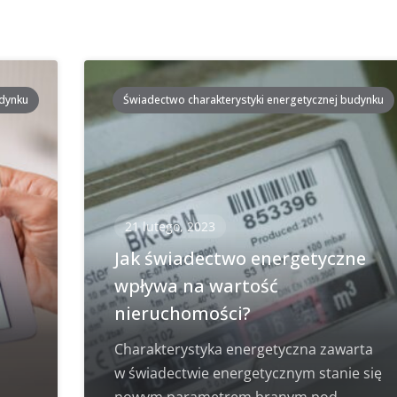
udynku
Świadectwo charakterystyki energetycznej budynku
21 lutego, 2023
i
Jak świadectwo energetyczne
wpływa na wartość
nieruchomości?
Charakterystyka energetyczna zawarta
w świadectwie energetycznym stanie się