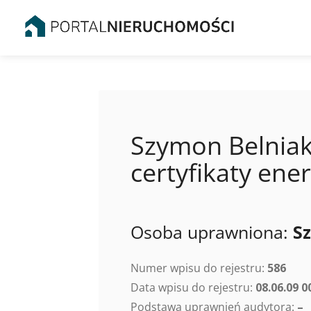
Szymon Belniak
certyfikaty en
Osoba uprawniona:
S
Numer wpisu do rejestru:
586
Data wpisu do rejestru:
08.06.09 0
Podstawa uprawnień audytora:
–