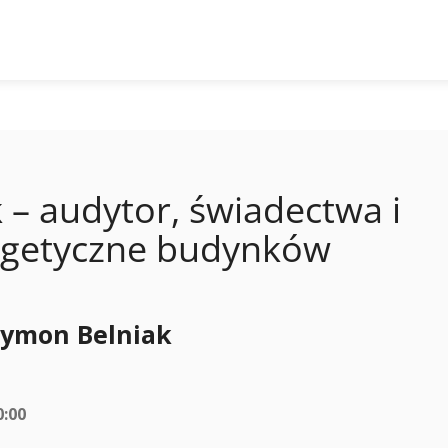
 – audytor, świadectwa i
ergetyczne budynków
zymon Belniak
0:00