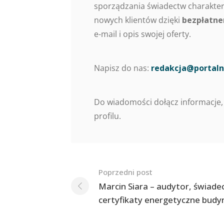
sporządzania świadectw charaktery
nowych klientów dzięki
bezpłatne
e-mail i opis swojej oferty.
Napisz do nas:
redakcja@portaln
Do wiadomości dołącz informacje,
profilu.
Nawigacja
Poprzedni post
po
Marcin Siara – audytor, świade
certyfikaty energetyczne bud
postach