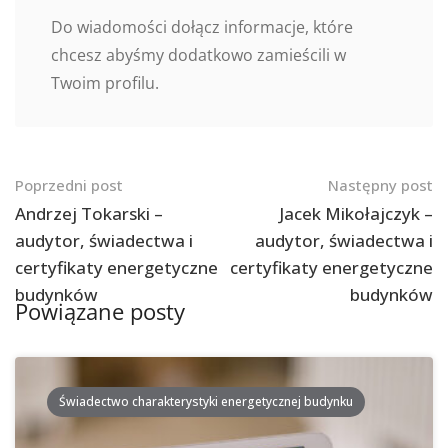
Do wiadomości dołącz informacje, które
chcesz abyśmy dodatkowo zamieścili w
Twoim profilu.
Nawigacja
Poprzedni post
Następny post
po
Andrzej Tokarski –
Jacek Mikołajczyk –
audytor, świadectwa i
audytor, świadectwa i
postach
certyfikaty energetyczne
certyfikaty energetyczne
budynków
budynków
Powiązane posty
Świadectwo charakterystyki energetycznej budynku