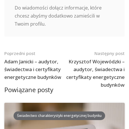
Do wiadomości dołącz informacje, które
chcesz abyśmy dodatkowo zamieścili w
Twoim profilu.
Nawigacja
Poprzedni post
Następny post
po
Adam Janicki – audytor,
Krzysztof Wojewódzki –
świadectwa i certyfikaty
audytor, świadectwa i
postach
energetyczne budynków
certyfikaty energetyczne
budynków
Powiązane posty
Świadectwo charakterystyki energetycznej budynku