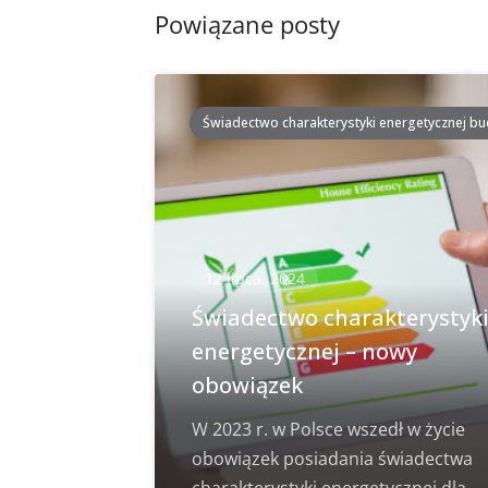
Powiązane posty
Świadectwo charakterystyki energetycznej b
12 lipca, 2024
Świadectwo charakterystyk
energetycznej – nowy
obowiązek
W 2023 r. w Polsce wszedł w życie
obowiązek posiadania świadectwa