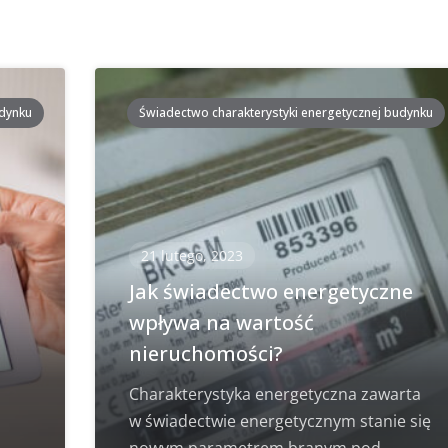
udynku
Świadectwo charakterystyki energetycznej budynku
21 lutego, 2023
i
Jak świadectwo energetyczne
wpływa na wartość
nieruchomości?
Charakterystyka energetyczna zawarta
w świadectwie energetycznym stanie się