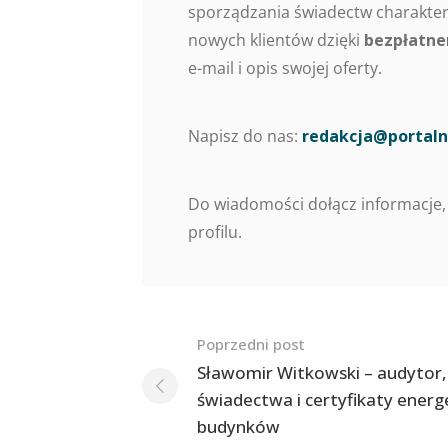
sporządzania świadectw charaktery
nowych klientów dzięki
bezpłatne
e-mail i opis swojej oferty.
Napisz do nas:
redakcja@portaln
Do wiadomości dołącz informacje,
profilu.
Nawigacja
Poprzedni post
po
Sławomir Witkowski – audytor,
świadectwa i certyfikaty ener
postach
budynków