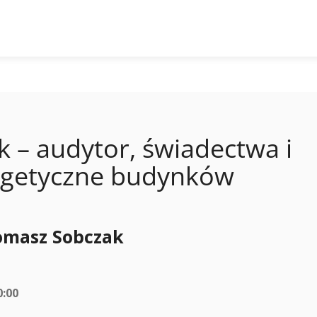
 – audytor, świadectwa i
ergetyczne budynków
omasz Sobczak
0:00