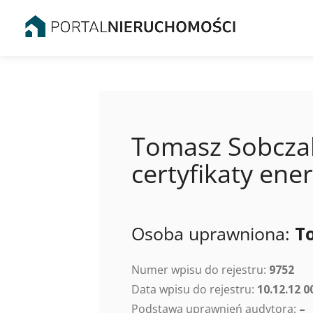
Tomasz Sobczak
certyfikaty en
Osoba uprawniona:
T
Numer wpisu do rejestru:
9752
Data wpisu do rejestru:
10.12.12 0
Podstawa uprawnień audytora:
–