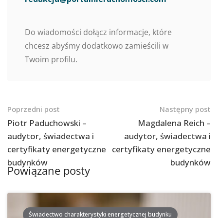
Do wiadomości dołącz informacje, które
chcesz abyśmy dodatkowo zamieścili w
Twoim profilu.
Nawigacja
Poprzedni post
Następny post
po
Piotr Paduchowski –
Magdalena Reich –
audytor, świadectwa i
audytor, świadectwa i
postach
certyfikaty energetyczne
certyfikaty energetyczne
budynków
budynków
Powiązane posty
Świadectwo charakterystyki energetycznej budynku