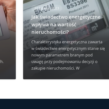
21 lutego, 2023
i
Jak świadectwo energetyczne
wpływa na wartość
nieruchomości?
Charakterystyka energetyczna zawarta
w świadectwie energetycznym stanie się
nowym parametrem branym pod
h.
uwagę przy podejmowaniu decyzji o
zakupie nieruchomości. W