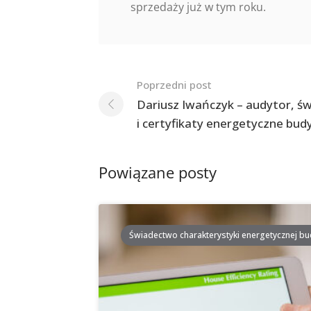
sprzedaży już w tym roku.
Nawigacja
Poprzedni post
po
Dariusz Iwańczyk – audytor, ś
i certyfikaty energetyczne bu
postach
Powiązane posty
Świadectwo charakterystyki energetycznej b