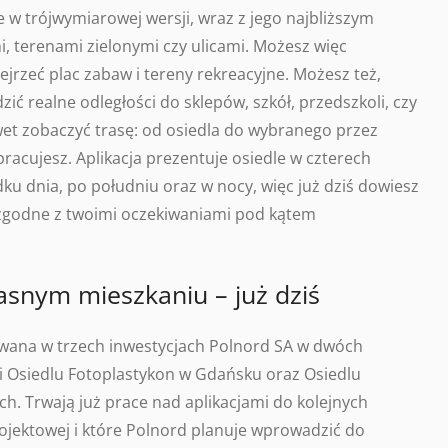
 w trójwymiarowej wersji, wraz z jego najbliższym
, terenami zielonymi czy ulicami. Możesz więc
jrzeć plac zabaw i tereny rekreacyjne. Możesz też,
zić realne odległości do sklepów, szkół, przedszkoli, czy
t zobaczyć trasę: od osiedla do wybranego przez
pracujesz. Aplikacja prezentuje osiedle w czterech
ku dnia, po południu oraz w nocy, więc już dziś dowiesz
t zgodne z twoimi oczekiwaniami pod kątem
asnym mieszkaniu – już dziś
wana w trzech inwestycjach Polnord SA w dwóch
i Osiedlu Fotoplastykon w Gdańsku oraz Osiedlu
. Trwają już prace nad aplikacjami do kolejnych
projektowej i które Polnord planuje wprowadzić do