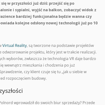
się w przyszłości już dziś: przejść się po
nie i sypialni, wyjść na balkon, zobaczyć widok z
łazience bardziej funkcjonalna będzie wanna czy
owiada kolejne odsłony nowej technologii już po 10
 w
Virtual Reality
, są tworzone na podstawie projektów
odwzorowanie projektu, który jest w trakcie realizacji.
ch wyborów, zwłaszcza że technologia VR daje bardzo
się wewnątrz mieszkania i chodzenia po już
awdzenie, czy klient czuje się tu „jak u siebie w
rzed rozpoczęciem budowy.
zyszłości
ą Polnord wprowadził do swoich biur sprzedaży? Przede