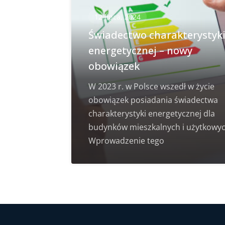
12 lipca, 2024
Świadectwo charakterystyk
energetycznej – nowy
obowiązek
W 2023 r. w Polsce wszedł w życie
obowiązek posiadania świadectwa
charakterystyki energetycznej dla
budynków mieszkalnych i użytkowyc
Wprowadzenie tego