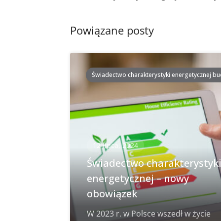
postach
Powiązane posty
Świadectwo charakterystyki energetycznej b
12 lipca, 2024
Świadectwo charakterystyk
energetycznej – nowy
obowiązek
W 2023 r. w Polsce wszedł w życie