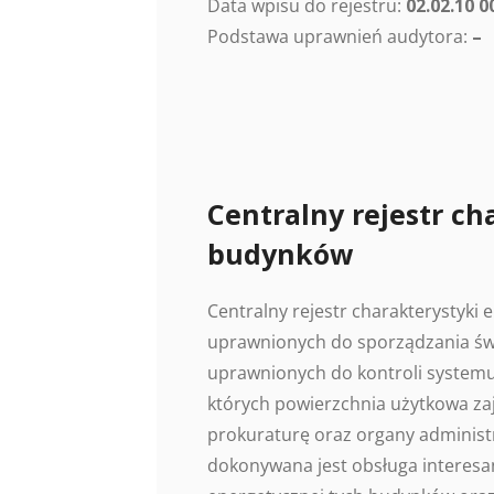
Data wpisu do rejestru:
02.02.10 0
Podstawa uprawnień audytora:
–
Centralny rejestr ch
budynków
Centralny rejestr charakterystyki
uprawnionych do sporządzania świ
uprawnionych do kontroli systemu
których powierzchnia użytkowa z
prokuraturę oraz organy administr
dokonywana jest obsługa interesan