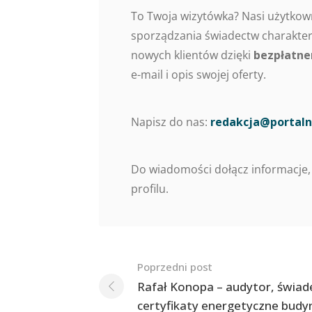
To Twoja wizytówka? Nasi użytkow
sporządzania świadectw charaktery
nowych klientów dzięki
bezpłatne
e-mail i opis swojej oferty.
Napisz do nas:
redakcja@portaln
Do wiadomości dołącz informacje,
profilu.
Nawigacja
Poprzedni post
po
Rafał Konopa – audytor, świad
certyfikaty energetyczne bud