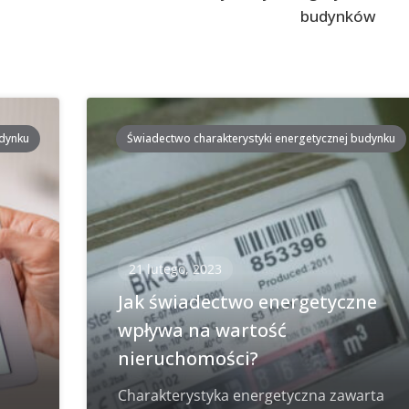
budynków
udynku
Świadectwo charakterystyki energetycznej budynku
21 lutego, 2023
i
Jak świadectwo energetyczne
wpływa na wartość
nieruchomości?
Charakterystyka energetyczna zawarta