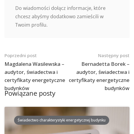
Do wiadomości dołącz informacje, które
chcesz abyśmy dodatkowo zamieścili w
Twoim profilu.
Nawigacja
Poprzedni post
Następny post
po
Magdalena Wasilewska –
Bernadetta Borek –
audytor, świadectwa i
audytor, świadectwa i
postach
certyfikaty energetyczne
certyfikaty energetyczne
budynków
budynków
Powiązane posty
Świadectwo charakterystyki energetycznej budynku