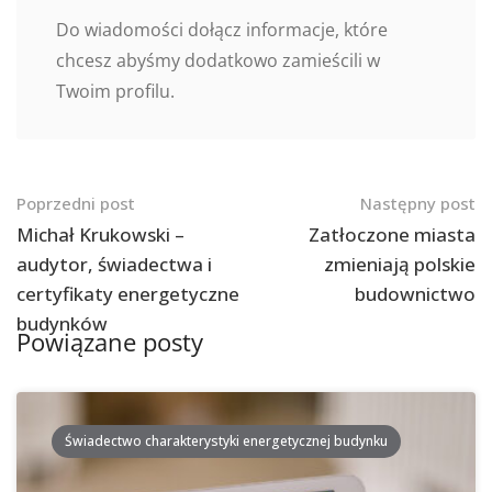
Do wiadomości dołącz informacje, które
chcesz abyśmy dodatkowo zamieścili w
Twoim profilu.
Nawigacja
Poprzedni post
Następny post
po
Michał Krukowski –
Zatłoczone miasta
audytor, świadectwa i
zmieniają polskie
postach
certyfikaty energetyczne
budownictwo
budynków
Powiązane posty
Świadectwo charakterystyki energetycznej budynku