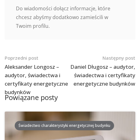
Do wiadomości dołącz informacje, które
chcesz abyśmy dodatkowo zamieścili w
Twoim profilu.
Nawigacja
Poprzedni post
Następny post
po
Aleksander Longosz –
Daniel Długosz – audytor,
audytor, świadectwa i
świadectwa i certyfikaty
postach
certyfikaty energetyczne
energetyczne budynków
budynków
Powiązane posty
Świadectwo charakterystyki energetycznej budynku