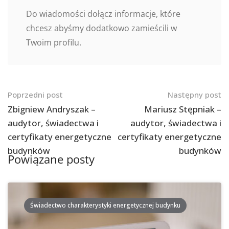
Do wiadomości dołącz informacje, które
chcesz abyśmy dodatkowo zamieścili w
Twoim profilu.
Nawigacja
Poprzedni post
Następny post
po
Zbigniew Andryszak –
Mariusz Stępniak –
audytor, świadectwa i
audytor, świadectwa i
postach
certyfikaty energetyczne
certyfikaty energetyczne
budynków
budynków
Powiązane posty
Świadectwo charakterystyki energetycznej budynku