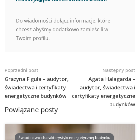
Do wiadomości dołącz informacje, które
chcesz abyśmy dodatkowo zamieścili w
Twoim profilu.
Nawigacja
Poprzedni post
Następny post
po
Grażyna Figuła – audytor,
Agata Halagarda –
świadectwa i certyfikaty
audytor, świadectwa i
postach
energetyczne budynków
certyfikaty energetyczne
budynków
Powiązane posty
Świadectwo charakterystyki energetycznej budynku