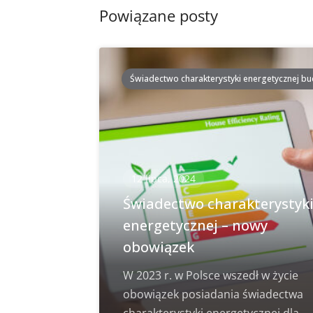
Powiązane posty
Świadectwo charakterystyki energetycznej b
12 lipca, 2024
Świadectwo charakterystyk
energetycznej – nowy
obowiązek
W 2023 r. w Polsce wszedł w życie
obowiązek posiadania świadectwa