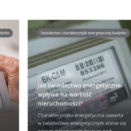
udynku
Świadectwo charakterystyki energetycznej budynku
21 lutego, 2023
i
Jak świadectwo energetyczne
wpływa na wartość
nieruchomości?
Charakterystyka energetyczna zawarta
w świadectwie energetycznym stanie się