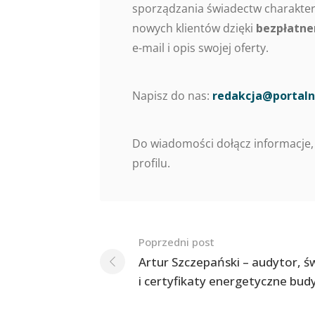
sporządzania świadectw charaktery
nowych klientów dzięki
bezpłatne
e-mail i opis swojej oferty.
Napisz do nas:
redakcja@portaln
Do wiadomości dołącz informacje,
profilu.
Nawigacja
Poprzedni post
po
Artur Szczepański – audytor, 
i certyfikaty energetyczne bu
postach