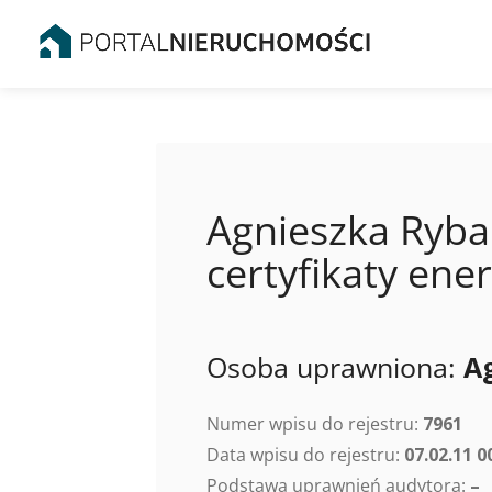
Agnieszka Rybak
certyfikaty en
Osoba uprawniona:
A
Numer wpisu do rejestru:
7961
Data wpisu do rejestru:
07.02.11 0
Podstawa uprawnień audytora:
–