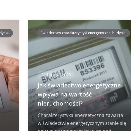
udynku
Świadectwo charakterystyki energetycznej budynku
21 lutego, 2023
i
Jak świadectwo energetyczne
wpływa na wartość
nieruchomości?
Charakterystyka energetyczna zawarta
w świadectwie energetycznym stanie się