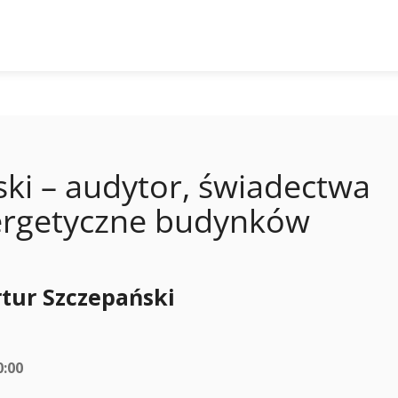
ski – audytor, świadectwa
energetyczne budynków
rtur Szczepański
0:00