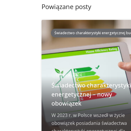
Powiązane posty
Świadectwo charakterystyki energetycznej b
12 lipca, 2024
Świadectwo charakterystyk
energetycznej – nowy
obowiązek
W 2023 r. w Polsce wszedł w życie
obowiązek posiadania świadectwa