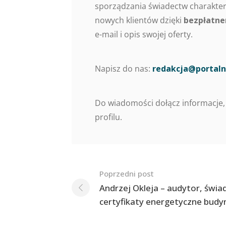
sporządzania świadectw charaktery
nowych klientów dzięki
bezpłatne
e-mail i opis swojej oferty.
Napisz do nas:
redakcja@portaln
Do wiadomości dołącz informacje,
profilu.
Nawigacja
Poprzedni post
po
Andrzej Okleja – audytor, świa
certyfikaty energetyczne bud
postach