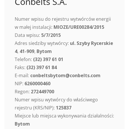
Conbelts S.A.
Numer wpisu do rejestru wytwórców energii
w małej instalacji:
MIOZE/URE00284/2015
Data wpisu:
5/7/2015
Adres siedziby wytwórcy:
ul. Szyby Rycerskie
4
,
41-909
,
Bytom
Telefon:
(32) 397 61 01
Faks:
(32) 397 61 84
E-mail:
conbeltsbytom@conbelts.com
NIP:
6260000460
Regon:
272449700
Numer wpisu wytwórcy do właściwego
rejestru (KRS/NIP):
125837
Miejsce lub miejsca wykonywania działalności:
Bytom