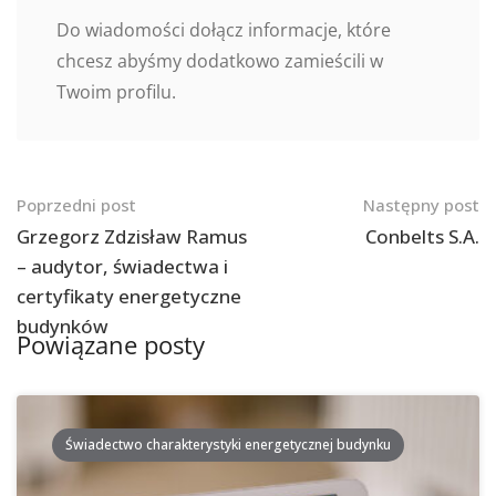
Do wiadomości dołącz informacje, które
chcesz abyśmy dodatkowo zamieścili w
Twoim profilu.
Nawigacja
Poprzedni post
Następny post
po
Grzegorz Zdzisław Ramus
Conbelts S.A.
– audytor, świadectwa i
postach
certyfikaty energetyczne
budynków
Powiązane posty
Świadectwo charakterystyki energetycznej budynku