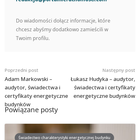
Do wiadomości dołącz informacje, które
chcesz abyśmy dodatkowo zamieścili w
Twoim profilu.
Nawigacja
Poprzedni post
Następny post
po
Adam Markowski –
Łukasz Hudyka – audytor,
audytor, świadectwa i
świadectwa i certyfikaty
postach
certyfikaty energetyczne
energetyczne budynków
budynków
Powiązane posty
Świadectwo charakterystyki energetycznej budynku