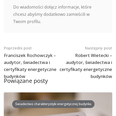
Do wiadomości dołącz informacje, które
chcesz abyśmy dodatkowo zamieścili w
Twoim profilu.
Nawigacja
Poprzedni post
Następny post
po
Franciszek Rochowczyk –
Robert Wietecki –
audytor, świadectwa i
audytor, świadectwa i
postach
certyfikaty energetyczne
certyfikaty energetyczne
budynków
budynków
Powiązane posty
Świadectwo charakterystyki energetycznej budynku