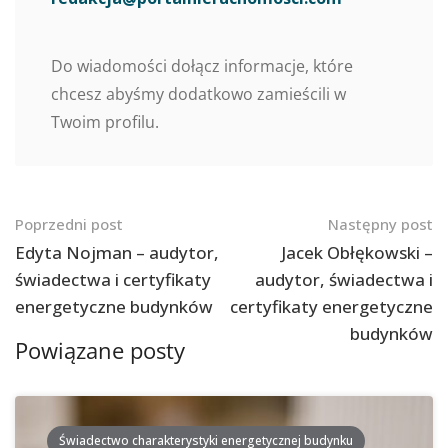
Do wiadomości dołącz informacje, które
chcesz abyśmy dodatkowo zamieścili w
Twoim profilu.
Nawigacja
Poprzedni post
Następny post
po
Edyta Nojman – audytor,
Jacek Obłękowski –
świadectwa i certyfikaty
audytor, świadectwa i
postach
energetyczne budynków
certyfikaty energetyczne
budynków
Powiązane posty
Świadectwo charakterystyki energetycznej budynku