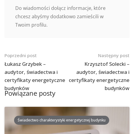
Do wiadomości dołącz informacje, które
chcesz abyśmy dodatkowo zamieścili w
Twoim profilu.
Nawigacja
Poprzedni post
Następny post
po
Łukasz Grzybek –
Krzysztof Solecki –
audytor, świadectwa i
audytor, świadectwa i
postach
certyfikaty energetyczne
certyfikaty energetyczne
budynków
budynków
Powiązane posty
Świadectwo charakterystyki energetycznej budynku