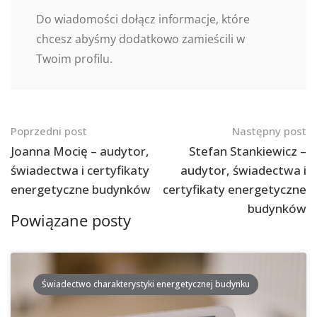
Do wiadomości dołącz informacje, które
chcesz abyśmy dodatkowo zamieścili w
Twoim profilu.
Nawigacja
Poprzedni post
Następny post
po
Joanna Mocię – audytor,
Stefan Stankiewicz –
świadectwa i certyfikaty
audytor, świadectwa i
postach
energetyczne budynków
certyfikaty energetyczne
budynków
Powiązane posty
Świadectwo charakterystyki energetycznej budynku