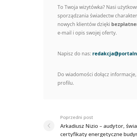
To Twoja wizytówka? Nasi użytkow
sporządzania świadectw charaktery
nowych klientów dzięki
bezpłatne
e-mail i opis swojej oferty.
Napisz do nas:
redakcja@portaln
Do wiadomości dołącz informacje,
profilu.
Nawigacja
Poprzedni post
po
Arkadiusz Nizio – audytor, świ
certyfikaty energetyczne bud