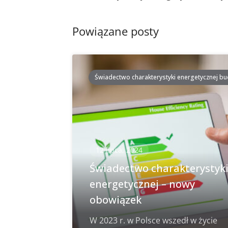
postach
Powiązane posty
Świadectwo charakterystyki energetycznej b
12 lipca, 2024
Świadectwo charakterystyk
energetycznej – nowy
obowiązek
W 2023 r. w Polsce wszedł w życie