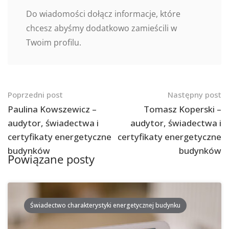
Do wiadomości dołącz informacje, które
chcesz abyśmy dodatkowo zamieścili w
Twoim profilu.
Nawigacja
Poprzedni post
Następny post
po
Paulina Kowszewicz –
Tomasz Koperski –
audytor, świadectwa i
audytor, świadectwa i
postach
certyfikaty energetyczne
certyfikaty energetyczne
budynków
budynków
Powiązane posty
Świadectwo charakterystyki energetycznej budynku