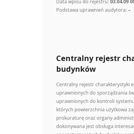
Data wpisu do rejestru:
03.04.09 0
Podstawa uprawnień audytora:
–
Centralny rejestr ch
budynków
Centralny rejestr charakterystyki
uprawnionych do sporządzania świ
uprawnionych do kontroli systemu
których powierzchnia użytkowa z
prokuraturę oraz organy administr
dokonywana jest obsługa interesan