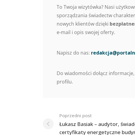
To Twoja wizytówka? Nasi użytkow
sporządzania świadectw charaktery
nowych klientów dzięki
bezpłatne
e-mail i opis swojej oferty.
Napisz do nas:
redakcja@portaln
Do wiadomości dołącz informacje,
profilu.
Nawigacja
Poprzedni post
po
Łukasz Basiak – audytor, świad
certyfikaty energetyczne bud