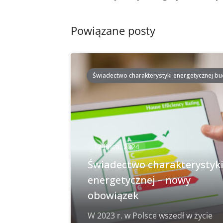
postach
Powiązane posty
Świadectwo charakterystyki energetycznej b
12 lipca, 2024
Świadectwo charakterystyk
energetycznej – nowy
obowiązek
W 2023 r. w Polsce wszedł w życie