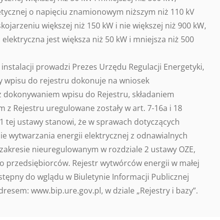
getycznej o napięciu znamionowym niższym niż 110 kV
kojarzeniu większej niż 150 kW i nie większej niż 900 kW,
elektryczna jest większa niż 50 kW i mniejsza niż 500
instalacji prowadzi Prezes Urzędu Regulacji Energetyki,
y wpisu do rejestru dokonuje na wniosek
 z dokonywaniem wpisu do Rejestru, składaniem
 z Rejestru uregulowane zostały w art. 7-16a i 18
 1 tej ustawy stanowi, że w sprawach dotyczących
ie wytwarzania energii elektrycznej z odnawialnych
 w zakresie nieuregulowanym w rozdziale 2 ustawy OZE,
wo przedsiębiorców. Rejestr wytwórców energii w małej
dostępny do wglądu w Biuletynie Informacji Publicznej
resem: www.bip.ure.gov.pl, w dziale „Rejestry i bazy”.