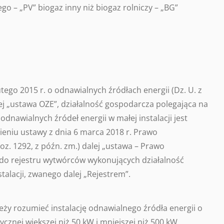
o – „PV” biogaz inny niż biogaz rolniczy – „BG”
utego 2015 r. o odnawialnych źródłach energii (Dz. U. z
alej „ustawa OZE”, działalność gospodarcza polegająca na
odnawialnych źródeł energii w małej instalacji jest
eniu ustawy z dnia 6 marca 2018 r. Prawo
poz. 1292, z późn. zm.) dalej „ustawa – Prawo
do rejestru wytwórców wykonujących działalność
talacji, zwanego dalej „Rejestrem”.
leży rozumieć instalację odnawialnego źródła energii o
ycznej większej niż 50 kW i mniejszej niż 500 kW,