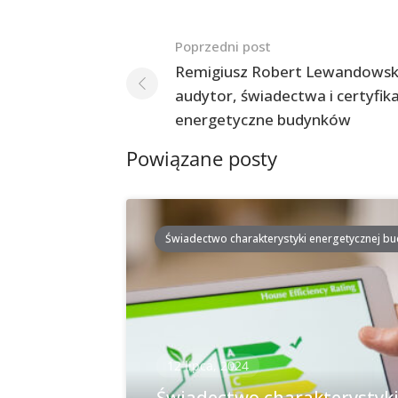
Nawigacja
Poprzedni post
po
Remigiusz Robert Lewandowsk
audytor, świadectwa i certyfik
postach
energetyczne budynków
Powiązane posty
Świadectwo charakterystyki energetycznej b
12 lipca, 2024
Świadectwo charakterystyk