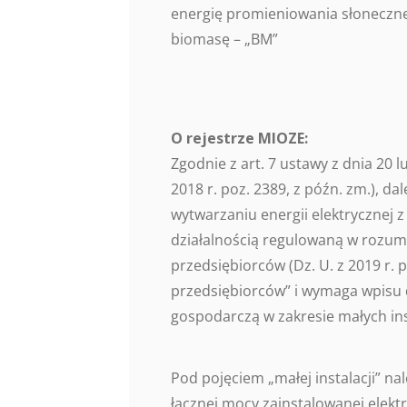
energię promieniowania słoneczneg
biomasę – „BM”
O rejestrze MIOZE:
Zgodnie z art. 7 ustawy z dnia 20 l
2018 r. poz. 2389, z późn. zm.), d
wytwarzaniu energii elektrycznej z 
działalnością regulowaną w rozumi
przedsiębiorców (Dz. U. z 2019 r. 
przedsiębiorców” i wymaga wpisu 
gospodarczą w zakresie małych ins
Pod pojęciem „małej instalacji” na
łącznej mocy zainstalowanej elektr