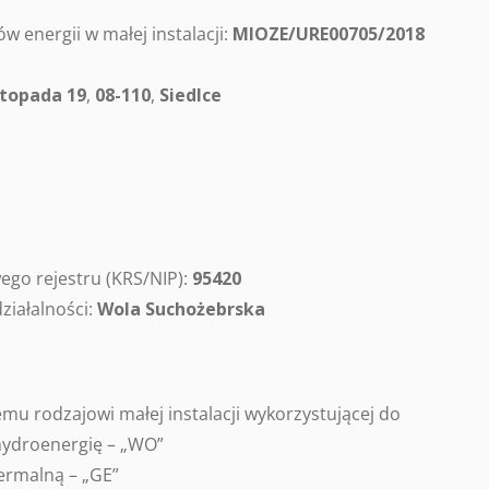
 energii w małej instalacji:
MIOZE/URE00705/2018
istopada 19
,
08-110
,
Siedlce
go rejestru (KRS/NIP):
95420
ziałalności:
Wola Suchożebrska
u rodzajowi małej instalacji wykorzystującej do
 hydroenergię – „WO”
termalną – „GE”