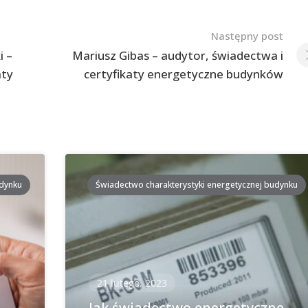
Następny post
i –
Mariusz Gibas – audytor, świadectwa i
aty
certyfikaty energetyczne budynków
udynku
Świadectwo charakterystyki energetycznej budynku
21 lutego, 2023
i
Jak świadectwo energetyczne