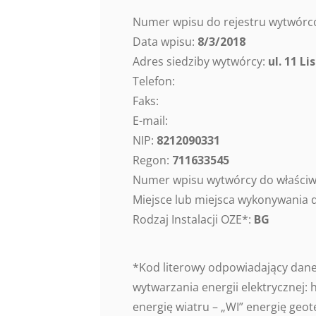
Numer wpisu do rejestru wytwórców
Data wpisu:
8/3/2018
Adres siedziby wytwórcy:
ul. 11 L
Telefon:
Faks:
E-mail:
NIP:
8212090331
Regon:
711633545
Numer wpisu wytwórcy do właściwe
Miejsce lub miejsca wykonywania d
Rodzaj Instalacji OZE*:
BG
*Kod literowy odpowiadający danem
wytwarzania energii elektrycznej:
energię wiatru – „WI” energię geo