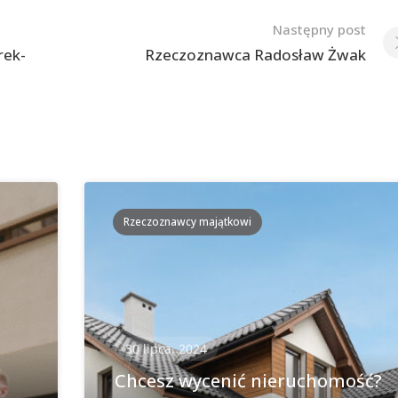
Następny post
rek-
Rzeczoznawca Radosław Żwak
Rzeczoznawcy majątkowi
30 lipca, 2024
Chcesz wycenić nieruchomość?