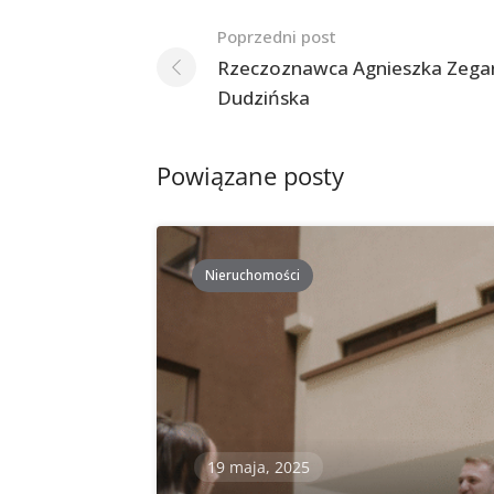
Nawigacja
Poprzedni post
po
Rzeczoznawca Agnieszka Zega
Dudzińska
postach
Powiązane posty
Nieruchomości
19 maja, 2025